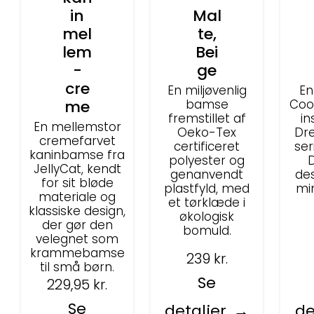
in
Mal
mel
te,
lem
Bei
-
ge
cre
En miljøvenlig
En
me
bamse
Coo
fremstillet af
in
En mellemstor
Oeko-Tex
Dr
cremefarvet
certificeret
ser
kaninbamse fra
polyester og
D
JellyCat, kendt
genanvendt
des
for sit bløde
plastfyld, med
mi
materiale og
et tørklæde i
klassiske design,
økologisk
der gør den
bomuld.
velegnet som
krammebamse
239
kr.
til små børn.
Se
229,95
kr.
Se
detaljer
de