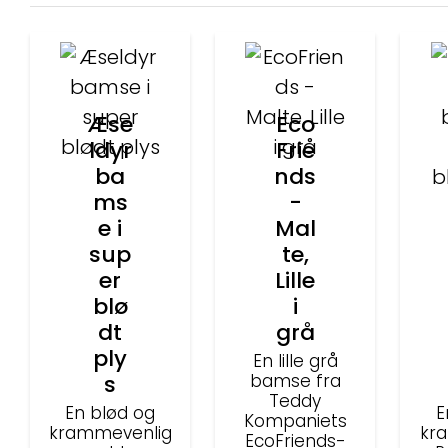
Æse
Eco
ldyr
Frie
ba
nds
ms
-
e i
Mal
sup
te,
er
Lille
blø
i
dt
grå
ply
En lille grå
s
bamse fra
Teddy
En blød og
E
Kompaniets
krammevenlig
kr
EcoFriends-