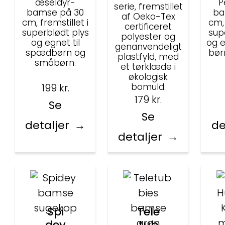
æseldyr-
P
serie, fremstillet
bamse på 30
ba
af Oeko-Tex
cm, fremstillet i
cm, 
certificeret
superblødt plys
sup
polyester og
og egnet til
og e
genanvendeligt
spædbørn og
bør
plastfyld, med
småbørn.
et tørklæde i
økologisk
bomuld.
199
kr.
179
kr.
Se
Se
detaljer
de
detaljer
Spi
Tele
dey
tub