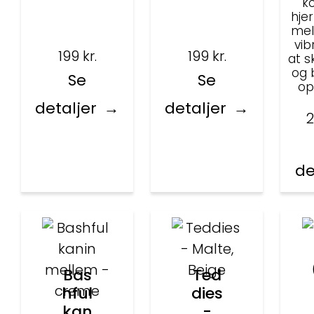
k
hjer
melo
vib
199
kr.
199
kr.
at s
og 
Se
Se
op
detaljer
detaljer
2
de
Bas
Ted
hful
dies
kan
-