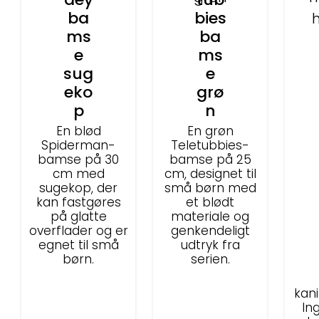
ba
bies
ms
ba
e
ms
sug
e
eko
grø
p
n
En blød
En grøn
Spiderman-
Teletubbies-
bamse på 30
bamse på 25
cm med
cm, designet til
sugekop, der
små børn med
kan fastgøres
et blødt
på glatte
materiale og
overflader og er
genkendeligt
egnet til små
udtryk fra
børn.
serien.
kan
In