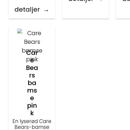
detaljer
Car
e
Bea
rs
ba
ms
e
pin
k
En lyserød Care
Bears-bamse