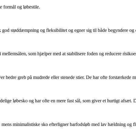
e formål og løbestile.
sk god støddæmpning og fleksibilitet og egner sig til både begyndere og 
 i mellemsålen, som hjælper med at stabilisere foden og reducere risikoe
iver bedre greb på mudrede eller stenede stier. De har ofte forstærkede 
ndelige løbesko og har ofte en mere fast sål, som giver et hurtigt afsæt. D
ns minimalistiske sko efterligner barfodsløb med lav hældning og fleks