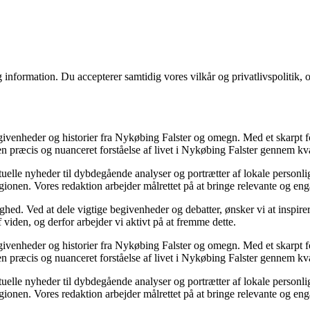
 information. Du accepterer samtidig vores vilkår og privatlivspolitik, 
begivenheder og historier fra Nykøbing Falster og omegn. Med et skarpt f
 præcis og nuanceret forståelse af livet i Nykøbing Falster gennem kval
ktuelle nyheder til dybdegående analyser og portrætter af lokale personli
i regionen. Vores redaktion arbejder målrettet på at bringe relevante og en
ghed. Ved at dele vigtige begivenheder og debatter, ønsker vi at inspirer
viden, og derfor arbejder vi aktivt på at fremme dette.
begivenheder og historier fra Nykøbing Falster og omegn. Med et skarpt f
 præcis og nuanceret forståelse af livet i Nykøbing Falster gennem kval
ktuelle nyheder til dybdegående analyser og portrætter af lokale personli
i regionen. Vores redaktion arbejder målrettet på at bringe relevante og en