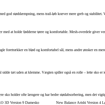
 med god støddæmpning, mens trail-løb kræver mere greb og stabilitet. Væ
per med at holde fødderne tørre og komfortable. Mesh-overdele giver ve
e foretrækker en blød og komfortabel sål, mens andre ønsker en mere 
sidde tæt uden at klemme. Vægten spiller også en rolle – lette sko er 
re sko holder ofte længere og har bedre stødabsorbering, men det vigtigs
O 3D Version 9 Damesko
New Balance Arishi Version 4 