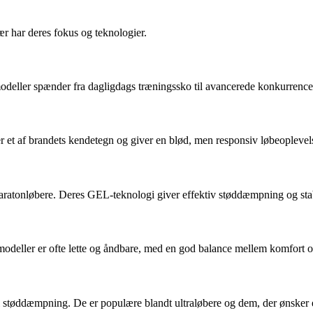
r har deres fokus og teknologier.
modeller spænder fra dagligdags træningssko til avancerede konkurrences
r et af brandets kendetegn og giver en blød, men responsiv løbeoplevel
ratonløbere. Deres GEL-teknologi giver effektiv støddæmpning og stabil
 modeller er ofte lette og åndbare, med en god balance mellem komfort 
l støddæmpning. De er populære blandt ultraløbere og dem, der ønsker e