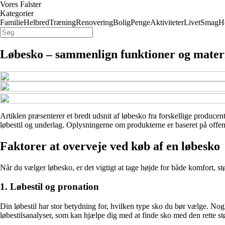
Vores Falster
Kategorier
Familie
Helbred
Træning
Renovering
Bolig
Penge
Aktiviteter
Livet
Smag
H
Løbesko – sammenlign funktioner og mater
Artiklen præsenterer et bredt udsnit af løbesko fra forskellige producent
løbestil og underlag. Oplysningerne om produkterne er baseret på offent
Faktorer at overveje ved køb af en løbesko
Når du vælger løbesko, er det vigtigt at tage højde for både komfort, stø
1. Løbestil og pronation
Din løbestil har stor betydning for, hvilken type sko du bør vælge. Nog
løbestilsanalyser, som kan hjælpe dig med at finde sko med den rette stø