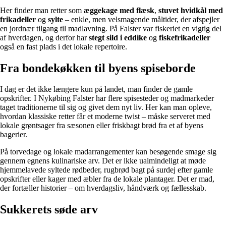
Her finder man retter som
æggekage med flæsk
,
stuvet hvidkål med
frikadeller
og
sylte
– enkle, men velsmagende måltider, der afspejler
en jordnær tilgang til madlavning. På Falster var fiskeriet en vigtig del
af hverdagen, og derfor har
stegt sild i eddike
og
fiskefrikadeller
også en fast plads i det lokale repertoire.
Fra bondekøkken til byens spiseborde
I dag er det ikke længere kun på landet, man finder de gamle
opskrifter. I Nykøbing Falster har flere spisesteder og madmarkeder
taget traditionerne til sig og givet dem nyt liv. Her kan man opleve,
hvordan klassiske retter får et moderne twist – måske serveret med
lokale grøntsager fra sæsonen eller friskbagt brød fra et af byens
bagerier.
På torvedage og lokale madarrangementer kan besøgende smage sig
gennem egnens kulinariske arv. Det er ikke ualmindeligt at møde
hjemmelavede syltede rødbeder, rugbrød bagt på surdej efter gamle
opskrifter eller kager med æbler fra de lokale plantager. Det er mad,
der fortæller historier – om hverdagsliv, håndværk og fællesskab.
Sukkerets søde arv