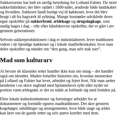
Sukkerroerne har haft en særlig betydning for Lolland-Falster. De store
sukkerfabrikker, der blev opført i 1800-tallet, ændrede både landskabet
og livsstilen. Sukkeret fandt hurtigt vej til køkkenet, hvor det blev
brugt i alt fra bagværk til syltning. Mange husmødre udviklede deres
egne opskrifter på
sukkerbrød
,
æblekage
og
sirupslagkage
, som
stadig bages i dag – ofte efter håndskrevne opskrifter, der er gået i arv
gennem generationer.
Selvom sukkerproduktionen i dag er industrialiseret, lever traditionen
videre i de hjemlige køkkener og i lokale madfællesskaber, hvor man
deler opskrifter og minder om “den gang, man selv trak roer”.
Mad som kulturarv
At bevare de klassiske retter handler ikke kun om smag – det handler
også om identitet. Maden fortæller historien om, hvordan mennesker
på Lolland og Falster har levet, arbejdet og fejret livet. Når man sætter
tænderne i en skive rugbrød med hjemmelavet sylte eller nyder en
portion varm æblegrød, er det en måde at forbinde sig med fortiden på.
Flere lokale kulturinstitutioner og foreninger arbejder for at
dokumentere og formidle egnens madtraditioner. Det sker gennem
kogebøger, udstillinger og arrangementer, hvor både unge og ældre
kan lære om de gamle retter og selv prøve kræfter med dem.