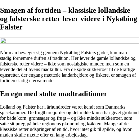
Smagen af fortiden – klassiske lollandske
og falsterske retter lever videre i Nykøbing
Falster
Når man bevæger sig gennem Nykøbing Falsters gader, kan man
stadig fornemme duften af tradition. Her lever de gamle lollandske og
falsterske retter videre – ikke som nostalgiske minder, men som en
levende del af byens madkultur. Fra de søde sukkerroer til de kraftige
egnsretter, der engang mættede landarbejdere og fiskere, er smagen af
fortiden stadig nærværende.
En egn med stolte madtraditioner
Lolland og Falster har i århundreder været kendt som Danmarks
spisekammer. De frugtbare jorder og det milde klima har givet grobund
for både korn, grøntsager og frugt – og ikke mindst sukkerroer, som
satte sit præg på hele regionens økonomi og køkken. Mange af de
klassiske retter udspringer af en tid, hvor intet gik til spilde, og hvor
maden skulle mætte efter en lang arbejdsdag.