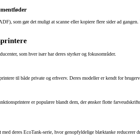
umentføder
), som gør det muligt at scanne eller kopiere flere sider ad gangen. De
sprintere
oducenter, som hver især har deres styrker og fokusområder.
printere til både private og erhverv. Deres modeller er kendt for bruger
unktionsprintere er populære blandt dem, der ønsker flotte farveudskrifte
 med deres EcoTank-serie, hvor genopfyldelige blæktanke reducerer dri