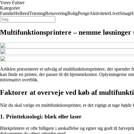
Vores Falster
Kategorier
Familie
Helbred
Træning
Renovering
Bolig
Penge
Aktiviteter
Livet
Smag
H
Multifunktionsprintere – nemme løsninger 
Artiklen præsenterer et udvalg af multifunktionsprintere, der spænder f
kan finde en printer, der passer til dit hjemmekontor. Oplysningerne om 
informativt overblik.
Faktorer at overveje ved køb af multifunkt
Når du skal vælge en multifunktionsprinter, er det vigtigt at tage højde 
1. Printteknologi: blæk eller laser
Blækprintere er ofte billigere i anskaffelse og egner sig godt til farvep
dokumenter du oftest arbejder med.