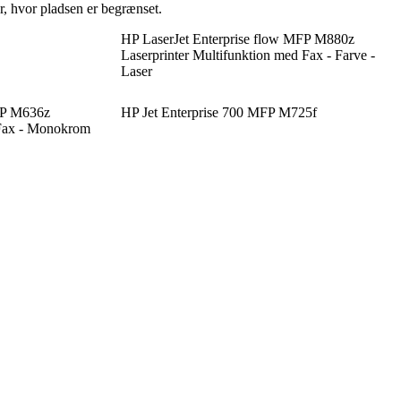
r, hvor pladsen er begrænset.
HP LaserJet Enterprise flow MFP M880z
Laserprinter Multifunktion med Fax - Farve -
Laser
FP M636z
HP Jet Enterprise 700 MFP M725f
 Fax - Monokrom