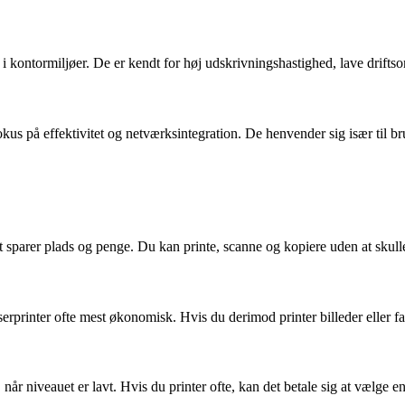
e i kontormiljøer. De er kendt for høj udskrivningshastighed, lave drift
s på effektivitet og netværksintegration. De henvender sig især til br
t sparer plads og penge. Du kan printe, scanne og kopiere uden at skulle
rprinter ofte mest økonomisk. Hvis du derimod printer billeder eller far
når niveauet er lavt. Hvis du printer ofte, kan det betale sig at vælge e