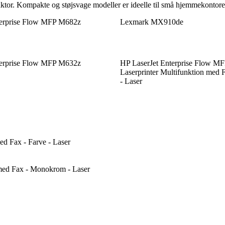
 faktor. Kompakte og støjsvage modeller er ideelle til små hjemmekontore
terprise Flow MFP M682z
Lexmark MX910de
terprise Flow MFP M632z
HP LaserJet Enterprise Flow M
Laserprinter Multifunktion med
- Laser
d Fax - Farve - Laser
med Fax - Monokrom - Laser