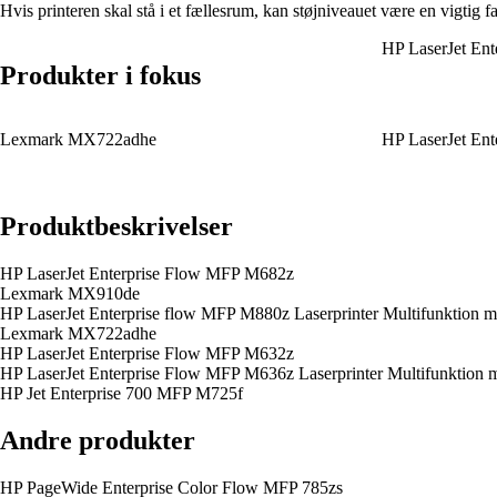
Hvis printeren skal stå i et fællesrum, kan støjniveauet være en vigtig
HP LaserJet En
Produkter i fokus
Lexmark MX722adhe
HP LaserJet En
Produktbeskrivelser
HP LaserJet Enterprise Flow MFP M682z
Lexmark MX910de
HP LaserJet Enterprise flow MFP M880z Laserprinter Multifunktion me
Lexmark MX722adhe
HP LaserJet Enterprise Flow MFP M632z
HP LaserJet Enterprise Flow MFP M636z Laserprinter Multifunktion 
HP Jet Enterprise 700 MFP M725f
Andre produkter
HP PageWide Enterprise Color Flow MFP 785zs