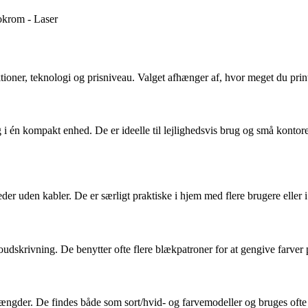
okrom - Laser
ktioner, teknologi og prisniveau. Valget afhænger af, hvor meget du prin
g i én kompakt enhed. De er ideelle til lejlighedsvis brug og små kontor
nheder uden kabler. De er særligt praktiske i hjem med flere brugere eller 
otoudskrivning. De benytter ofte flere blækpatroner for at gengive farver 
intmængder. De findes både som sort/hvid- og farvemodeller og bruges of