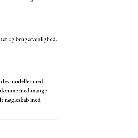
itet og brugervenlighed.
indes modeller med
ejendomme med mange
elt nøgleskab med