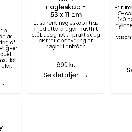
nøgleskab -
Et rum
53 x 11 cm
Q-con
140 n
Et stilrent nøgleskab i træ
cylind
med otte knager i rustfrit
ab i
stål, designet til praktisk og
elås,
vægmo
diskret opbevaring af
ring af
nøgler i entréen.
et giver
iduel
stillet
899
kr.
aler.
S
Se detaljer
y