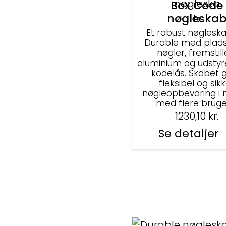
Box Code
nøgleska
Et robust nøgleska
Durable med plads 
nøgler, fremstille
aluminium og udsty
kodelås. Skabet g
fleksibel og sik
nøgleopbevaring i m
med flere bruge
1230,10
kr.
Se detaljer