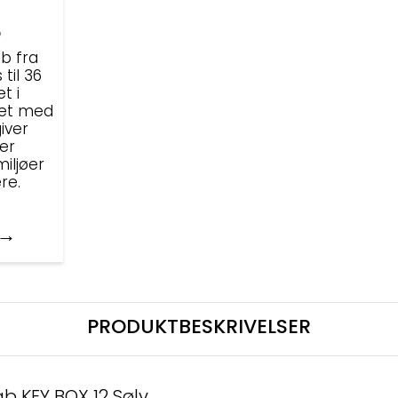
b
b fra
til 36
t i
ret med
iver
ker
iljøer
re.
PRODUKTBESKRIVELSER