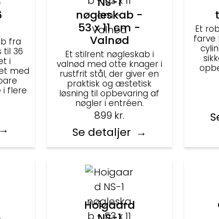
b
NS-1
6
nøgleskab -
53 x 11 cm -
Et ro
Valnød
farve
b fra
cyli
til 36
Et stilrent nøgleskab i
sik
t i
valnød med otte knager i
opbe
ret med
rustfrit stål, der giver en
rbare
praktisk og æstetisk
i flere
løsning til opbevaring af
nøgler i entréen.
899
kr.
S
Se detaljer
Hoigaard
b
NS-1