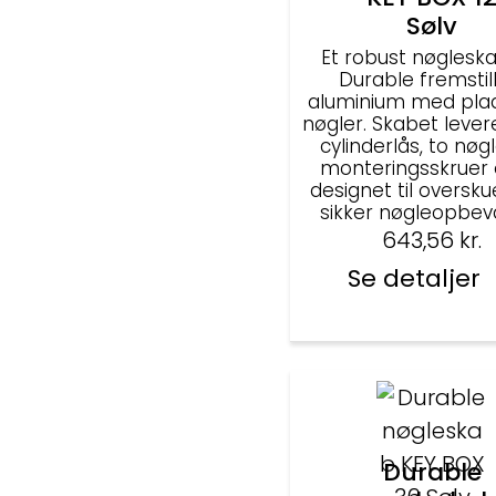
Sølv
Et robust nøgleska
Durable fremstill
aluminium med plads
nøgler. Skabet leve
cylinderlås, to nøg
monteringsskruer 
designet til oversku
sikker nøgleopbeva
643,56
kr.
Se detaljer
Durable