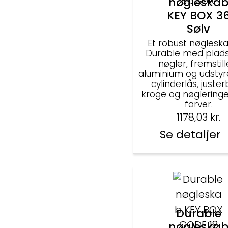
nøgleska
KEY BOX 3
Sølv
Et robust nøgleska
Durable med plads 
nøgler, fremstille
aluminium og udsty
cylinderlås, juste
kroge og nøgleringe 
farver.
1178,03
kr.
Se detaljer
Durable
nøgleska