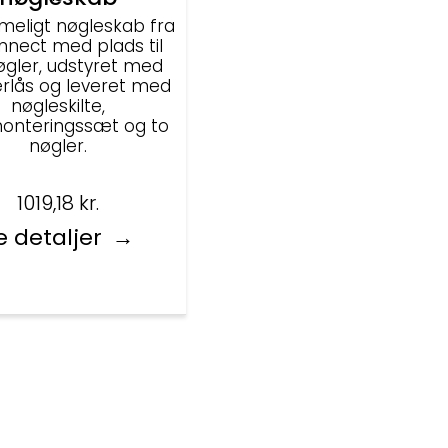
meligt nøgleskab fra
nect med plads til
øgler, udstyret med
erlås og leveret med
nøgleskilte,
nteringssæt og to
nøgler.
1019,18
kr.
e detaljer