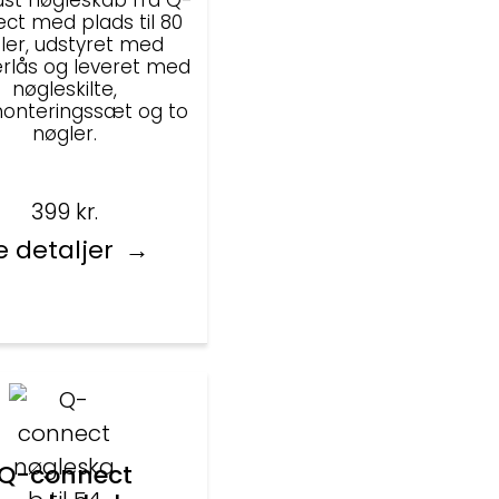
ust nøgleskab fra Q-
ct med plads til 80
ler, udstyret med
erlås og leveret med
nøgleskilte,
nteringssæt og to
nøgler.
399
kr.
e detaljer
Q-connect