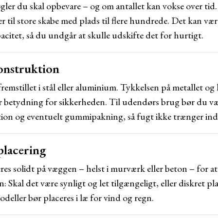
er du skal opbevare – og om antallet kan vokse over tid. 
er til store skabe med plads til flere hundrede. Det kan vær
acitet, så du undgår at skulle udskifte det for hurtigt.
konstruktion
remstillet i stål eller aluminium. Tykkelsen på metallet og 
r betydning for sikkerheden. Til udendørs brug bør du v
ion og eventuelt gummipakning, så fugt ikke trænger ind
placering
s solidt på væggen – helst i murværk eller beton – for at 
 Skal det være synligt og let tilgængeligt, eller diskret pl
eller bør placeres i læ for vind og regn.