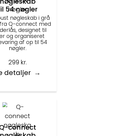
nøgleskab
til 54 nøgler
bust nøgleskab i grå
 fra Q-connect med
nderlås, designet til
ker og organiseret
varing af op til 54
nøgler.
299
kr.
e detaljer
Q-connect
nøgleskab