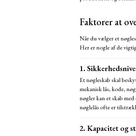
Faktorer at ov
Når du vælger et nøglesk
Her er nogle af de vigti
1. Sikkerhedsniv
Et nøgleskab skal besky
mekanisk lås, kode, nøg
nøgler kan et skab med 
nøglelås ofte er tilstræk
2. Kapacitet og s