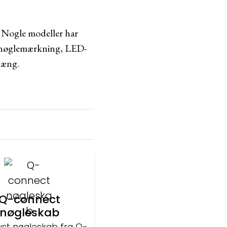
t. Nogle modeller har
m nøglemærkning, LED-
hæng.
Q-connect
nøgleskab