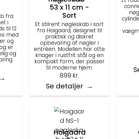
Et rob
53 x 11 cm -
conne
nøg
Sort
b fra
cylind
et i
Et stilrent nøgleskab i sort
 til 12
fra Hoigaard, designet til
vægmo
res med
praktisk og diskret
ler og
opbevaring af nøgler i
og er
entréen. Modellen har otte
elig og
knager i rustfrit stål og en
ring.
kompakt form, der passer
til moderne hjem.
S
899
kr.
Se detaljer
Hoigaard