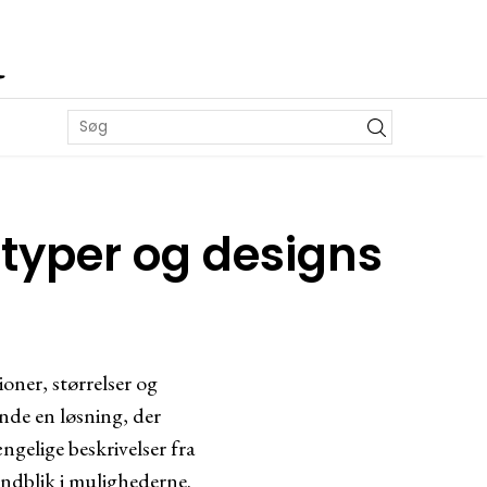
R
typer og designs
oner, størrelser og
inde en løsning, der
ngelige beskrivelser fra
indblik i mulighederne.