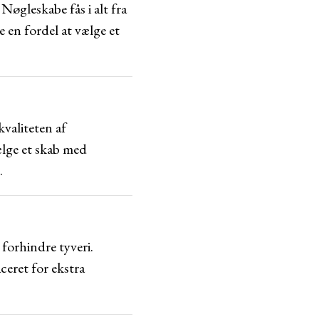
Nøgleskabe fås i alt fra
e en fordel at vælge et
kvaliteten af
ælge et skab med
.
forhindre tyveri.
aceret for ekstra