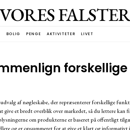
VORES FALSTE
G
BOLIG
PENGE
AKTIVITETER
LIVET
menlign forskellige 
udvalg af nøgleskabe, der repræsenterer forskellige funkti
 at give et bredt overblik over markedet, så du lettere kan f
plysningerne om produkterne er baseret på offentligt tilgæ
ere og er opsummeret for at give et klart og informativt 