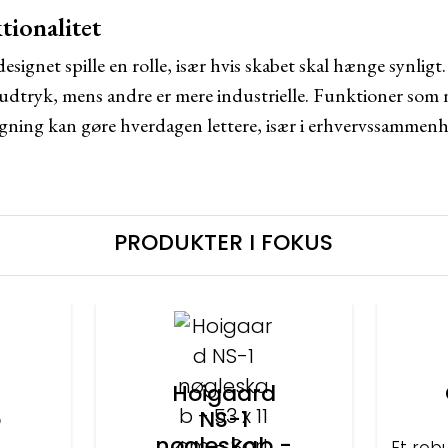
tionalitet
signet spille en rolle, især hvis skabet skal hænge synlig
 udtryk, mens andre er mere industrielle. Funktioner so
 logning kan gøre hverdagen lettere, især i erhvervssammen
PRODUKTER I FOKUS
Hoigaard
b
NS-1
2
nøgleskab -